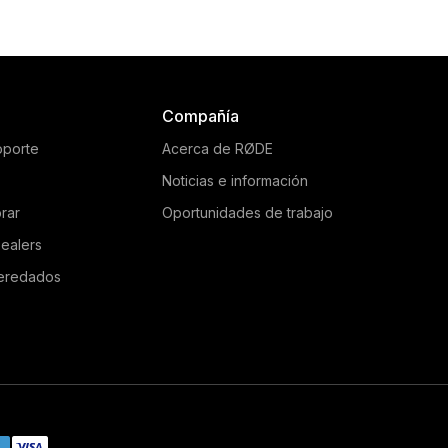
RØDE PinMic is an ultra-
The RØDE Lavalier is
creet lavalier microphone
broadcast-quality laval
t features an unique pin-
microphone that delivers 
rough design, making it
natural audio in a rang
edibly easy to conceal on
applications. Learn more 
Compañía
alent. Learn more here.
oporte
Acerca de RØDE
Noticias e información
rar
Oportunidades de trabajo
ealers
eredados