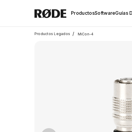
Productos
Software
Guías 
/
Productos Legados
MiCon-4