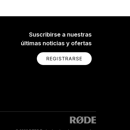
 a
ier
crisp,
e of
here.
Suscribirse a nuestras
últimas noticias y ofertas
REGISTRARSE