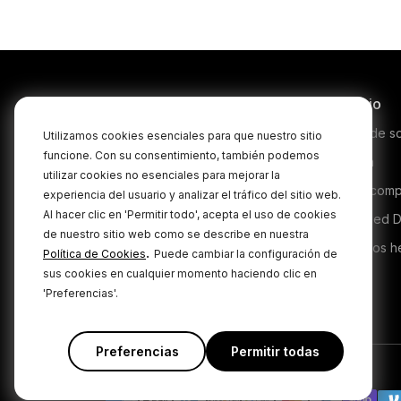
The 
dis
tha
th
incr
Productos
Servicio
t
Microphones
Centro de s
Utilizamos cookies esenciales para que nuestro sitio
funcione. Con su consentimiento, también podemos
Headphones
Garantía
utilizar cookies no esenciales para mejorar la
Interfaces and Mixers
Dónde comp
experiencia del usuario y analizar el tráfico del sitio web.
Al hacer clic en 'Permitir todo', acepta el uso de cookies
Accessories
Authorised D
de nuestro sitio web como se describe en nuestra
Kits
Productos h
.
Política de Cookies
Puede cambiar la configuración de
sus cookies en cualquier momento haciendo clic en
Apparel
'Preferencias'.
Software
Preferencias
Permitir todas