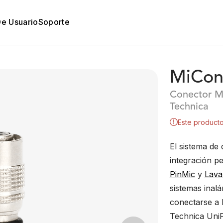
De Usuario
Soporte
MiCon
Conector Mi
Technica
Este producto
El sistema de
integración p
PinMic
y
Laval
sistemas inal
conectarse a 
Technica UniP