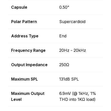
Capsule
0.50"
Polar Pattern
Supercardioid
Address Type
End
Frequency Range
20Hz - 20kHz
Output Impedance
250Ω
Maximum SPL
131dB SPL
Maximum Output
6.9mV (@ 1kHz, 1%
Level
THD into 1KΩ load)