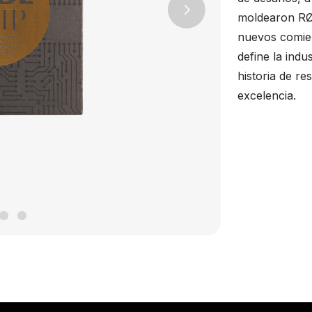
moldearon RØD
Next
nuevos comien
define la ind
historia de re
excelencia.