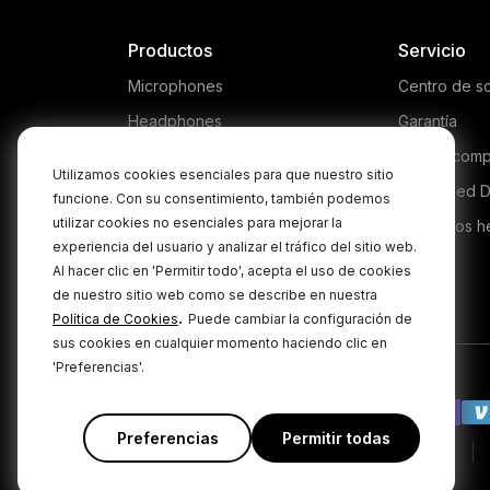
Productos
Servicio
Microphones
Centro de s
Headphones
Garantía
Interfaces and Mixers
Dónde comp
Utilizamos cookies esenciales para que nuestro sitio
Accessories
Authorised D
funcione. Con su consentimiento, también podemos
utilizar cookies no esenciales para mejorar la
Kits
Productos h
experiencia del usuario y analizar el tráfico del sitio web.
Apparel
Al hacer clic en 'Permitir todo', acepta el uso de cookies
de nuestro sitio web como se describe en nuestra
Software
.
Política de Cookies
Puede cambiar la configuración de
sus cookies en cualquier momento haciendo clic en
'Preferencias'.
Preferencias
Permitir todas
|
|
Política de privacidad
Términos y condiciones