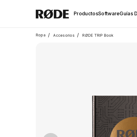
Productos
Software
Guías 
/
/
Ropa
Accesorios
RØDE TRIP Book