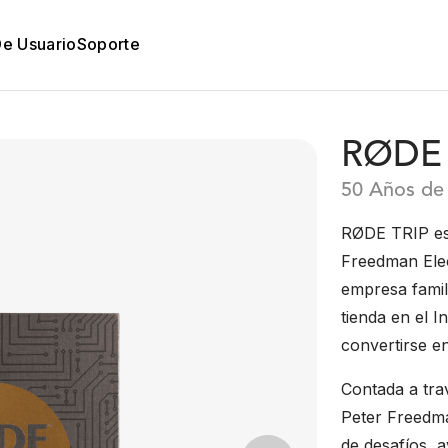
De Usuario
Soporte
RØDE 
50 Años de
RØDE TRIP es 
Freedman Elec
empresa fami
tienda en el 
convertirse en
Contada a tra
Peter Freedma
de desafíos, 