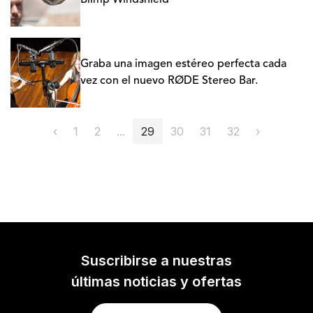
Blimp Windshield
Graba una imagen estéreo perfecta cada
vez con el nuevo RØDE Stereo Bar.
‹
1
2
...
29
30
31
32
›
Suscribirse a nuestras
últimas noticias y ofertas