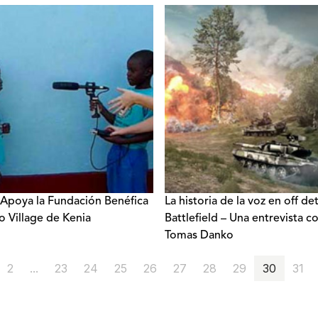
poya la Fundación Benéfica
La historia de la voz en off de
o Village de Kenia
Battlefield – Una entrevista c
Tomas Danko
2
...
23
24
25
26
27
28
29
30
31