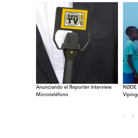
Anunciando el Reporter Interview
RØDE A
Microteléfono
Viping
‹
1