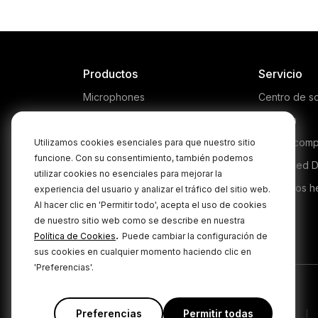
Productos
Servicio
Microphones
Centro de s
Headphones
Garantía
Interfaces and Mixers
Dónde comp
Utilizamos cookies esenciales para que nuestro sitio
funcione. Con su consentimiento, también podemos
Accessories
Authorised D
utilizar cookies no esenciales para mejorar la
Kits
Productos h
experiencia del usuario y analizar el tráfico del sitio web.
Al hacer clic en 'Permitir todo', acepta el uso de cookies
Apparel
de nuestro sitio web como se describe en nuestra
Software
.
Política de Cookies
Puede cambiar la configuración de
sus cookies en cualquier momento haciendo clic en
'Preferencias'.
Preferencias
Permitir todas
|
|
Política de privacidad
Términos y condiciones