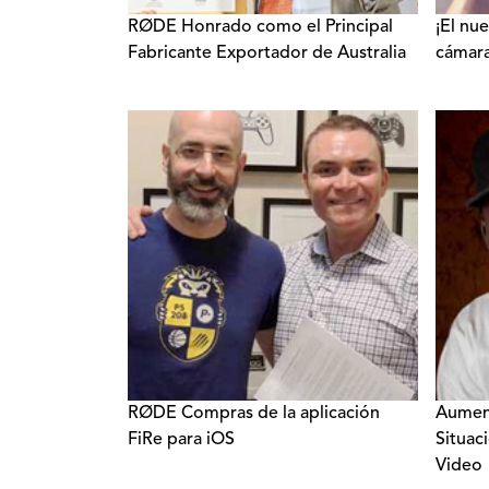
RØDE Honrado como el Principal
¡El nu
Fabricante Exportador de Australia
cámara
RØDE Compras de la aplicación
Aument
FiRe para iOS
Situac
Video