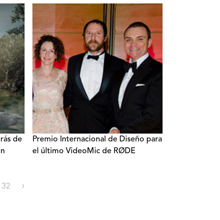
trás de
Premio Internacional de Diseño para
on
el último VideoMic de RØDE
32
›