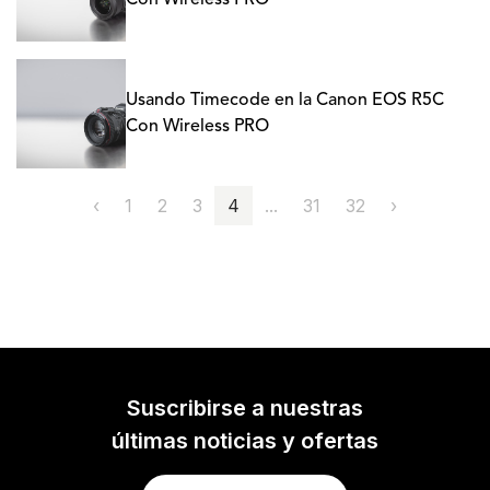
Con Wireless PRO
Usando Timecode en la Canon EOS R5C
Con Wireless PRO
‹
1
2
3
4
...
31
32
›
Suscribirse a nuestras
últimas noticias y ofertas