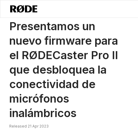
/
Noticias
Presentamos El Nuevo Firmware Para El RØDECaster Pro I
Presentamos un
nuevo firmware para
el RØDECaster Pro II
que desbloquea la
conectividad de
micrófonos
inalámbricos
Released 21 Apr 2023