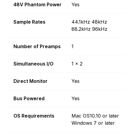
48V Phantom Power
Yes
Sample Rates
44.1kHz 48kHz
88.2kHz 96kHz
Number of Preamps
1
Simultaneous I/O
1 x 2
Direct Monitor
Yes
Bus Powered
Yes
OS Requirements
Mac OS10.10 or later
Windows 7 or later