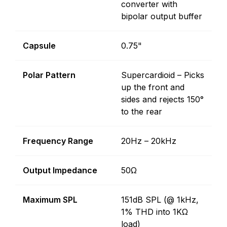
converter with
bipolar output buffer
Capsule
0.75"
Polar Pattern
Supercardioid – Picks
up the front and
sides and rejects 150°
to the rear
Frequency Range
20Hz – 20kHz
Output Impedance
50Ω
Maximum SPL
151dB SPL (@ 1kHz,
1% THD into 1KΩ
load)