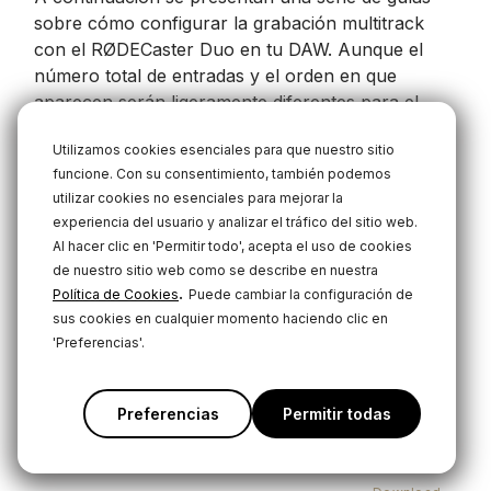
sobre cómo configurar la grabación multitrack
con el RØDECaster Duo en tu DAW. Aunque el
número total de entradas y el orden en que
aparecen serán ligeramente diferentes para el
RØDECaster Duo, puedes seguir el mismo
Utilizamos cookies esenciales para que nuestro sitio
proceso para habilitar la grabación multitrack en
funcione. Con su consentimiento, también podemos
tu DAW.
utilizar cookies no esenciales para mejorar la
experiencia del usuario y analizar el tráfico del sitio web.
Descargas
Al hacer clic en 'Permitir todo', acepta el uso de cookies
de nuestro sitio web como se describe en nuestra
.
Política de Cookies
Puede cambiar la configuración de
sus cookies en cualquier momento haciendo clic en
RØDECaster Duo Multitrack Guidelines
'Preferencias'.
- GarageBand
Download
Preferencias
Permitir todas
RØDECaster Duo Multitrack Guidelines
- Logic Pro