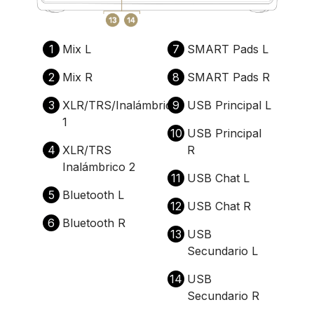
1
Mix L
7
SMART Pads L
2
Mix R
8
SMART Pads R
3
XLR/TRS/Inalámbrico
9
USB Principal L
1
10
USB Principal
4
XLR/TRS
R
Inalámbrico 2
11
USB Chat L
5
Bluetooth L
12
USB Chat R
6
Bluetooth R
13
USB
Secundario L
14
USB
Secundario R