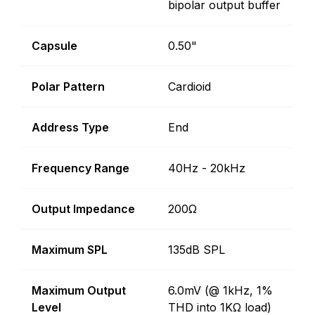
bipolar output buffer
Capsule
0.50"
Polar Pattern
Cardioid
Address Type
End
Frequency Range
40Hz - 20kHz
Output Impedance
200Ω
Maximum SPL
135dB SPL
Maximum Output
6.0mV (@ 1kHz, 1%
Level
THD into 1KΩ load)