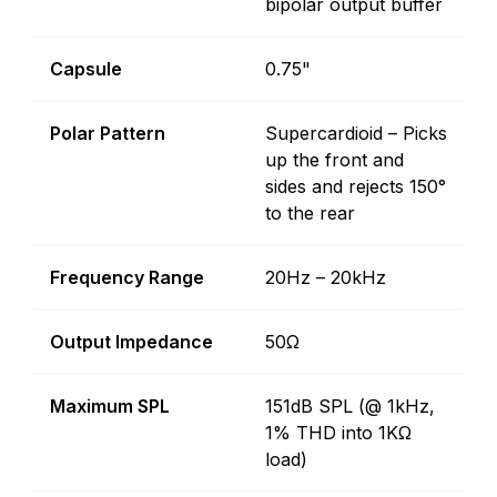
bipolar output buffer
Capsule
0.75"
Polar Pattern
Supercardioid – Picks
up the front and
sides and rejects 150°
to the rear
Frequency Range
20Hz – 20kHz
Output Impedance
50Ω
Maximum SPL
151dB SPL (@ 1kHz,
1% THD into 1KΩ
load)