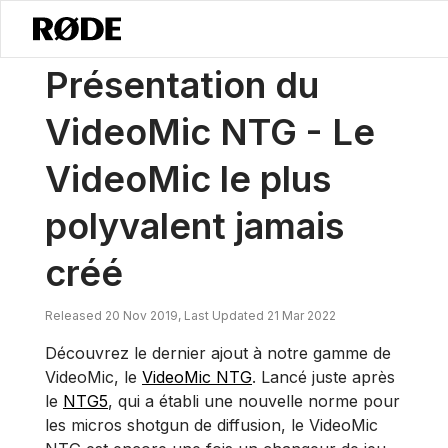
/
Nouvelles
Présentation Du VideoMic NTG – Le VideoMic Le Plus P
Présentation du
VideoMic NTG - Le
VideoMic le plus
polyvalent jamais
créé
Released 20 Nov 2019, Last Updated 21 Mar 2022
Découvrez le dernier ajout à notre gamme de
VideoMic, le
VideoMic NTG
. Lancé juste après
le
NTG5
, qui a établi une nouvelle norme pour
les micros shotgun de diffusion, le VideoMic