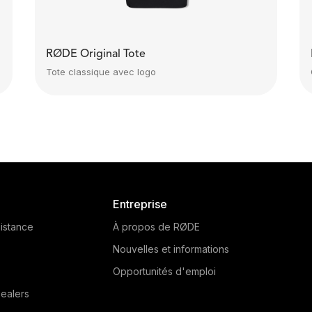
RØDE Original Tote
Tote classique avec logo
Entreprise
istance
À propos de RØDE
Nouvelles et informations
Opportunités d'emploi
ealers