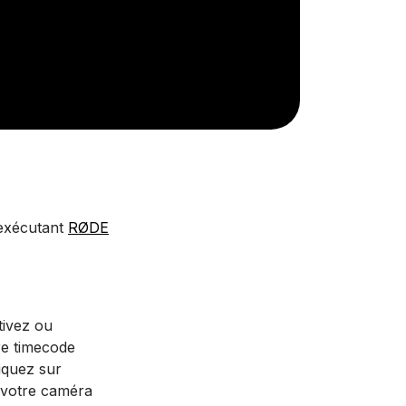
 exécutant
RØDE
tivez ou
re timecode
iquez sur
e votre caméra