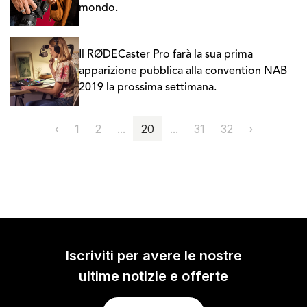
mondo.
Il RØDECaster Pro farà la sua prima
apparizione pubblica alla convention NAB
2019 la prossima settimana.
‹
1
2
...
20
...
31
32
›
Iscriviti per avere le nostre
ultime notizie e offerte