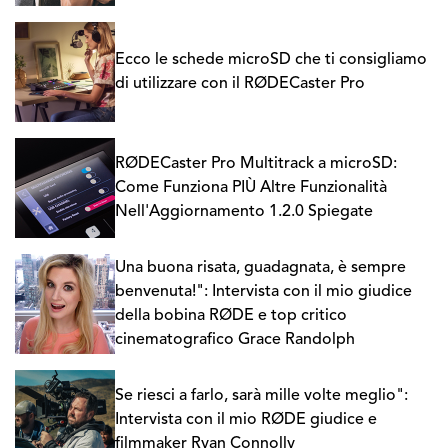
Ecco le schede microSD che ti consigliamo
di utilizzare con il RØDECaster Pro
RØDECaster Pro Multitrack a microSD:
Come Funziona PIÙ Altre Funzionalità
Nell'Aggiornamento 1.2.0 Spiegate
Una buona risata, guadagnata, è sempre
benvenuta!": Intervista con il mio giudice
della bobina RØDE e top critico
cinematografico Grace Randolph
Se riesci a farlo, sarà mille volte meglio":
Intervista con il mio RØDE giudice e
filmmaker Ryan Connolly