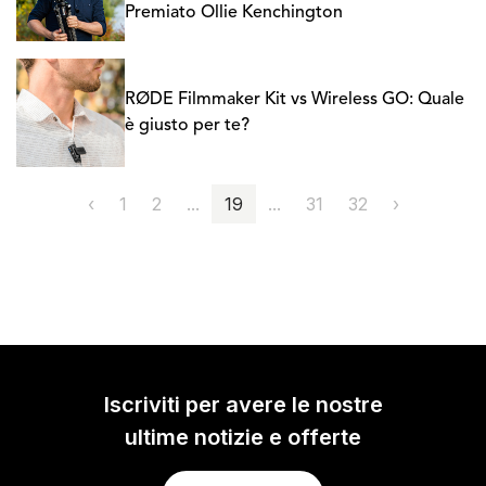
Premiato Ollie Kenchington
RØDE Filmmaker Kit vs Wireless GO: Quale
è giusto per te?
‹
1
2
...
19
...
31
32
›
Iscriviti per avere le nostre
ultime notizie e offerte