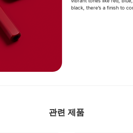
vibrant tones like red, blue
black, there’s a finish to 
관련 제품