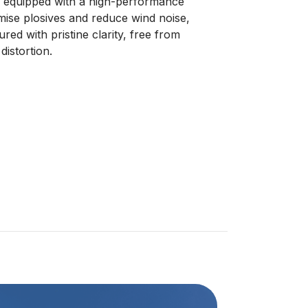
 equipped with a high-performance
mise plosives and reduce wind noise,
red with pristine clarity, free from
istortion.