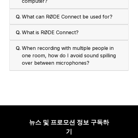
computer?
Q.
What can RØDE Connect be used for?
Q.
What is RØDE Connect?
Q.
When recording with multiple people in
one room, how do I avoid sound spilling
over between microphones?
뉴스 및 프로모션 정보 구독하
기