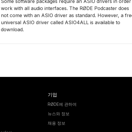
Some software packages require an ASIO drivers in order
work with all audio interfaces. The RØDE Podcaster does
not come with an ASIO driver as standard. However, a fre
universal ASIO driver called ASIO4ALL is available to
download.
기업
RØDE에 관하여
뉴스와 정보
채용 정보