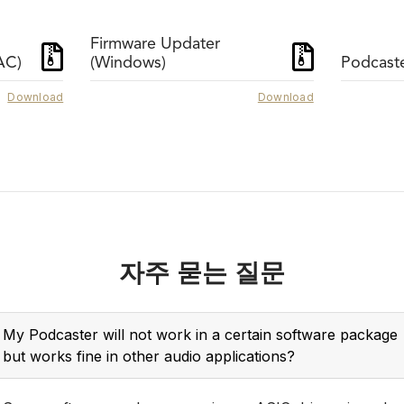
Firmware Updater
AC)
(Windows)
Podcast
Download
Download
PSA1+
PSM1
The PSA1+ is a premi
 RØDE PSM1 is the perfect
professional studio boom 
spension shock mount for
Offering completely sile
nd-address microphones.
operation, sleek looks a
ovides excellent isolation
peerless stability, it is idea
 external vibrations. Learn
자주 묻는 질문
any type of content creat
more now.
Learn more here.
My Podcaster will not work in a certain software package
but works fine in other audio applications?