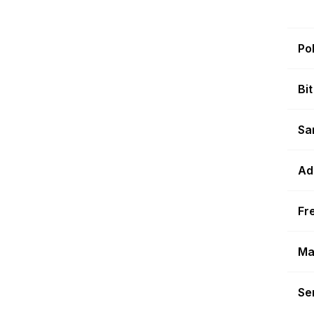
Po
Bi
Sa
Ad
Fr
Ma
Sen