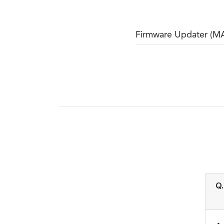
Firmware Updater (M
WS2
The
The RØDE WS2 is a high-
su
quality foam windshield that is
e
designed to fit any RØDE
Pr
broadcast-style or large-
from
diaphragm microphone
Q.