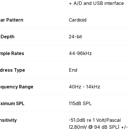
+ A/D and USB interface
lar Pattern
Cardioid
t Depth
24-bit
mple Rates
44-96kHz
dress Type
End
equency Range
40Hz - 14kHz
ximum SPL
115dB SPL
sitivity
-51.0dB re 1 Volt/Pascal
(2.80mV @ 94 dB SPL) +/-