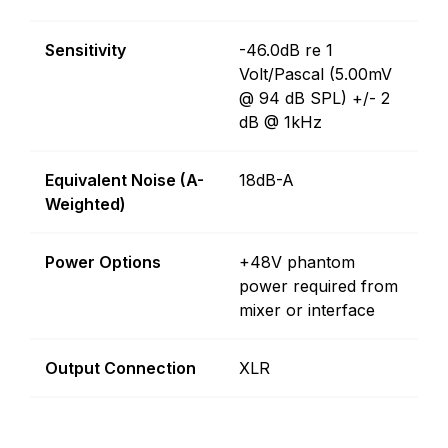
Sensitivity
-46.0dB re 1
Volt/Pascal (5.00mV
@ 94 dB SPL) +/- 2
dB @ 1kHz
Equivalent Noise (A-
18dB-A
Weighted)
Power Options
+48V phantom
power required from
mixer or interface
Output Connection
XLR