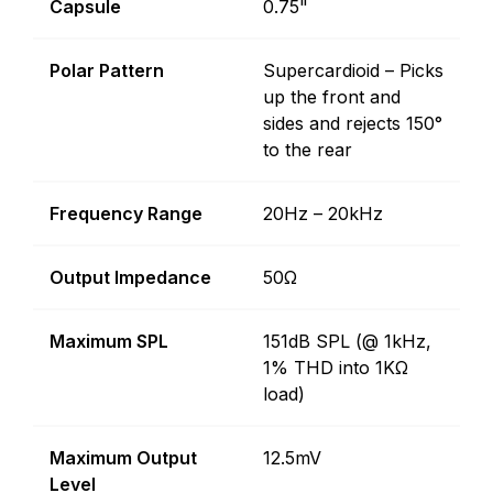
Capsule
0.75"
Polar Pattern
Supercardioid – Picks
up the front and
sides and rejects 150°
to the rear
Frequency Range
20Hz – 20kHz
Output Impedance
50Ω
Maximum SPL
151dB SPL (@ 1kHz,
1% THD into 1KΩ
load)
Maximum Output
12.5mV
Level