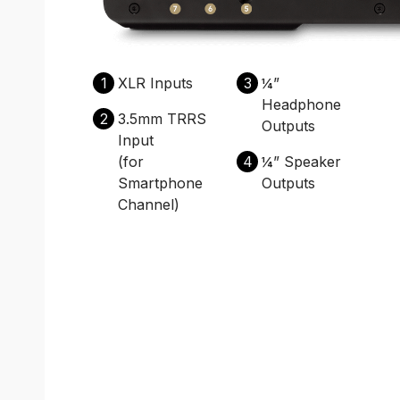
1
XLR Inputs
3
¼”
Headphone
2
3.5mm TRRS
Outputs
Input
(for
4
¼” Speaker
Smartphone
Outputs
Channel)