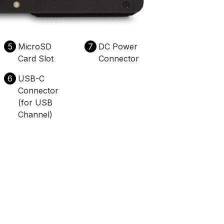
5
MicroSD
7
DC Power
Card Slot
Connector
6
USB-C
Connector
(for USB
Channel)