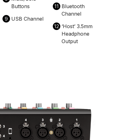
Buttons
11
Bluetooth
Channel
9
USB Channel
12
‘Host’ 3.5mm
Headphone
Output