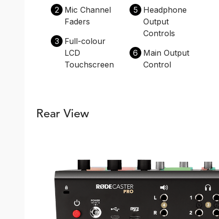
2
Mic Channel
5
Headphone
Faders
Output
Controls
3
Full-colour
LCD
6
Main Output
Touchscreen
Control
Rear View