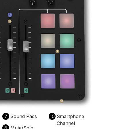
7
Sound Pads
10
Smartphone
Channel
8
Mute/Solo