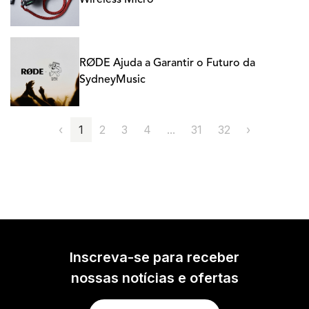
Wireless Micro
RØDE Ajuda a Garantir o Futuro da
SydneyMusic
‹
1
2
3
4
...
31
32
›
Inscreva-se para receber
nossas notícias e ofertas