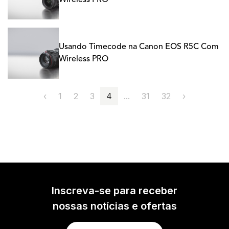
Wireless PRO
Usando Timecode na Canon EOS R5C Com
Wireless PRO
‹
1
2
3
4
...
31
32
›
Inscreva-se para receber
nossas notícias e ofertas