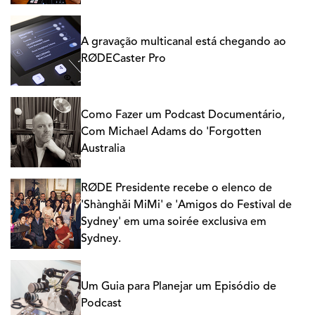
A gravação multicanal está chegando ao
RØDECaster Pro
Como Fazer um Podcast Documentário,
Com Michael Adams do 'Forgotten
Australia
RØDE Presidente recebe o elenco de
'Shànghǎi MiMi' e 'Amigos do Festival de
Sydney' em uma soirée exclusiva em
Sydney.
Um Guia para Planejar um Episódio de
Podcast