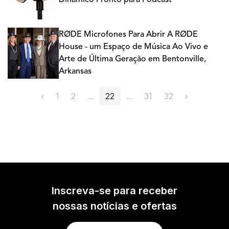
Dinâmico Pronto para Podcast
RØDE Microfones Para Abrir A RØDE
House - um Espaço de Música Ao Vivo e
Arte de Última Geração em Bentonville,
Arkansas
‹
1
2
...
22
...
31
32
›
Inscreva-se para receber
nossas notícias e ofertas