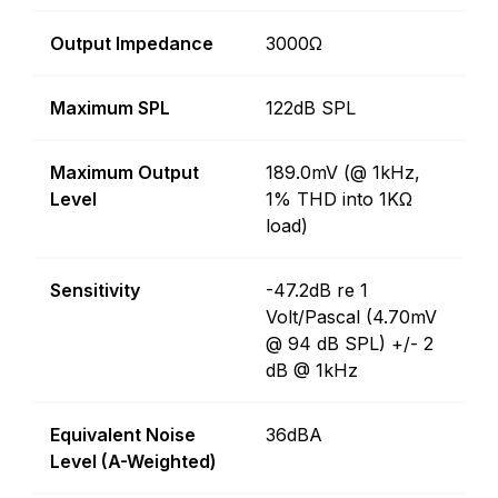
Output Impedance
3000Ω
Maximum SPL
122dB SPL
Maximum Output
189.0mV (@ 1kHz,
Level
1% THD into 1KΩ
load)
Sensitivity
-47.2dB re 1
Volt/Pascal (4.70mV
@ 94 dB SPL) +/- 2
dB @ 1kHz
Equivalent Noise
36dBA
Level (A-Weighted)