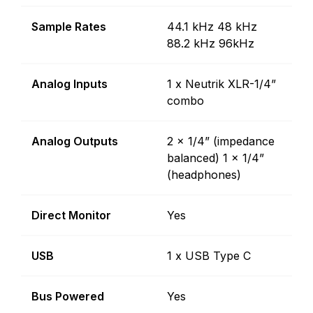
Sample Rates
44.1 kHz 48 kHz
88.2 kHz 96kHz
Analog Inputs
1 x Neutrik XLR-1/4”
combo
Analog Outputs
2 x 1/4” (impedance
balanced) 1 x 1/4”
(headphones)
Direct Monitor
Yes
USB
1 x USB Type C
Bus Powered
Yes