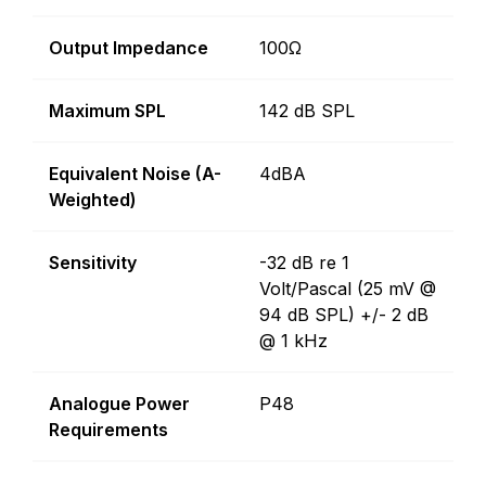
Output Impedance
100Ω
Maximum SPL
142 dB SPL
Equivalent Noise (A-
4dBA
Weighted)
Sensitivity
-32 dB re 1
Volt/Pascal (25 mV @
94 dB SPL) +/- 2 dB
@ 1 kHz
Analogue Power
P48
Requirements