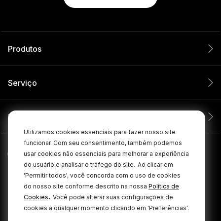
Produtos
Serviço
Empresa
Utilizamos cookies essenciais para fazer nosso site
funcionar. Com seu consentimento, também podemos
usar cookies não essenciais para melhorar a experiência
do usuário e analisar o tráfego do site.
Ao clicar em
'Permitir todos', você concorda com o uso de cookies
do nosso site conforme descrito na nossa
Política de
.
Cookies
Você pode alterar suas configurações de
cookies a qualquer momento clicando em 'Preferências'.
© 2026 RØDE Todos os direitos reservados.