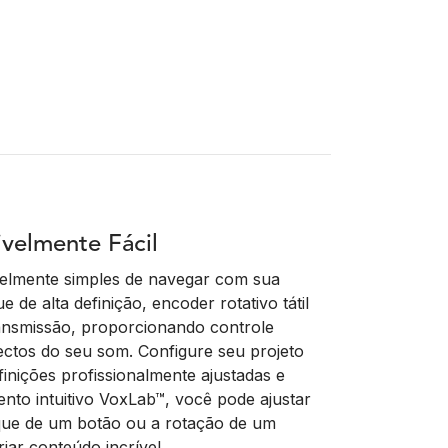
rivelmente Fácil
elmente simples de navegar com sua
e de alta definição, encoder rotativo tátil
ransmissão, proporcionando controle
ectos do seu som. Configure seu projeto
nições profissionalmente ajustadas e
nto intuitivo VoxLab™, você pode ajustar
que de um botão ou a rotação de um
riar conteúdo incrível.