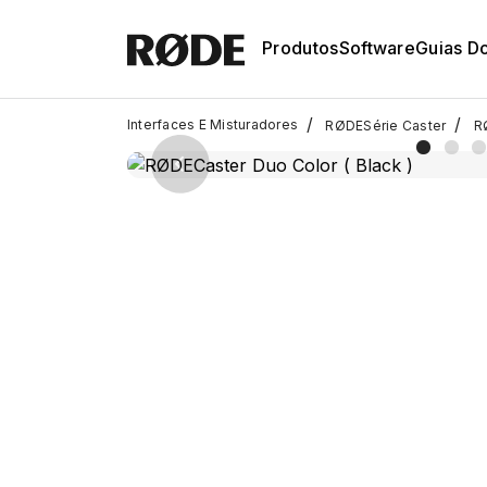
Produtos
Software
Guias D
/
/
Interfaces E Misturadores
RØDESérie Caster
RØ
Previous