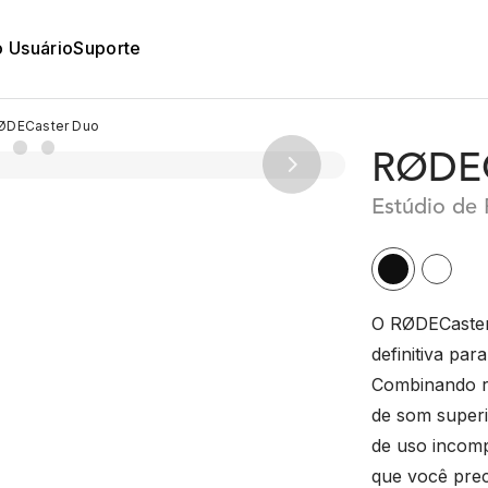
o Usuário
Suporte
DECaster Duo
RØDEC
Next
Estúdio de
O RØDECaster
definitiva par
Combinando r
de som superio
de uso incom
que você prec