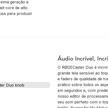
óxima geração e
ad-core de alto
isa para produzir
Áudio Incrível, Inc
O RØDECaster Duo é incriv
grande tela sensível ao toqu
e faders de qualidade de t
prático sobre todos os asp
em segundos e, com predefi
nosso editor de processame
seu som perfeito com o to
botão. Nunca foi tão fácil c