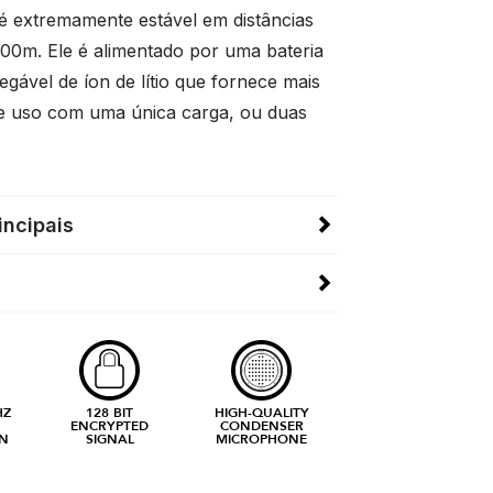
e é extremamente estável em distâncias
100m. Ele é alimentado por uma bateria
egável de íon de lítio que fornece mais
e uso com uma única carga, ou duas
incipais
HZ
128 BIT
HIGH-QUALITY
ENCRYPTED
CONDENSER
N
SIGNAL
MICROPHONE