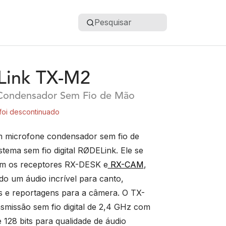
Pesquisar
ink TX-M2
Condensador Sem Fio de Mão
foi descontinuado
 microfone condensador sem fio de
tema sem fio digital RØDELink. Ele se
m os receptores RX-DESK e
RX-CAM
,
o um áudio incrível para canto,
 e reportagens para a câmera. O TX-
nsmissão sem fio digital de 2,4 GHz com
e 128 bits para qualidade de áudio