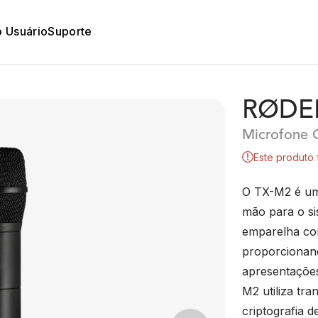
o Usuário
Suporte
RØDEL
Microfone 
Este produto 
O TX-M2 é um
mão para o sis
emparelha co
proporcionand
apresentações
M2 utiliza tra
criptografia d