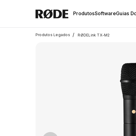
Produtos
Software
Guias D
/
Produtos Legados
RØDELink TX-M2