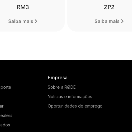
RM3
ZP2
Saiba mais
Saiba mais
Empresa
uporte
Sobre a RØDE
Notícias e informações
ar
Oportunidades de emprego
ealers
ZP2
gados