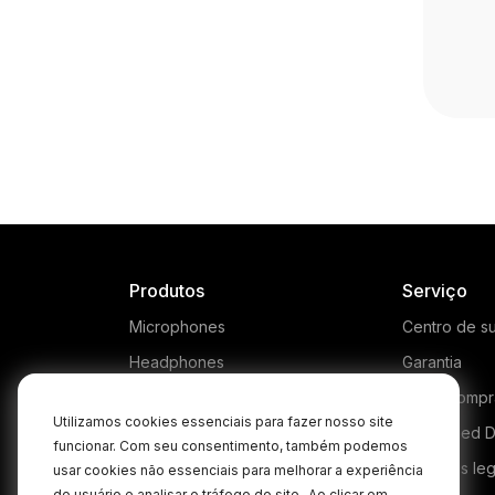
Produtos
Serviço
Microphones
Centro de s
Headphones
Garantia
Interfaces and Mixers
Onde compr
Utilizamos cookies essenciais para fazer nosso site
Accessories
Authorised D
funcionar. Com seu consentimento, também podemos
Kits
Produtos le
usar cookies não essenciais para melhorar a experiência
do usuário e analisar o tráfego do site.
Ao clicar em