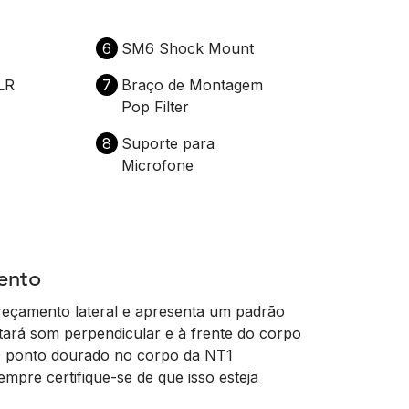
6
SM6 Shock Mount
LR
7
Braço de Montagem
Pop Filter
8
Suporte para
Microfone
ento
reçamento lateral e apresenta um padrão
captará som perpendicular e à frente do corpo
. O ponto dourado no corpo da NT1
empre certifique-se de que isso esteja