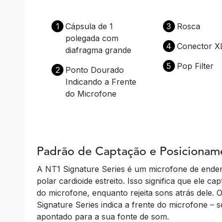
1
Cápsula de 1
3
Rosca
polegada com
4
Conector X
diafragma grande
5
Pop Filter
2
Ponto Dourado
Indicando a Frente
do Microfone
Padrão de Captação e Posicionam
A NT1 Signature Series é um microfone de ende
polar cardioide estreito. Isso significa que ele 
do microfone, enquanto rejeita sons atrás dele
Signature Series indica a frente do microfone – s
apontado para a sua fonte de som.