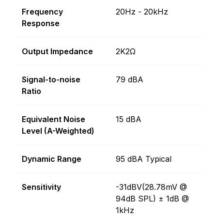
Frequency
20Hz - 20kHz
Response
Output Impedance
2K2Ω
Signal-to-noise
79 dBA
Ratio
Equivalent Noise
15 dBA
Level (A-Weighted)
Dynamic Range
95 dBA Typical
Sensitivity
-31dBV(28.78mV @
94dB SPL) ± 1dB @
1kHz