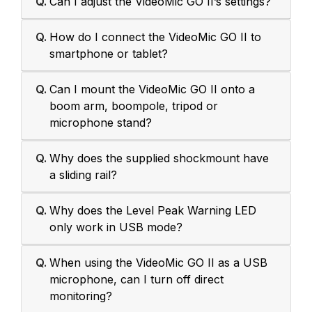
Q.
Can I adjust the VideoMic GO II’s settings?
Q.
How do I connect the VideoMic GO II to
smartphone or tablet?
Q.
Can I mount the VideoMic GO II onto a
boom arm, boompole, tripod or
microphone stand?
Q.
Why does the supplied shockmount have
a sliding rail?
Q.
Why does the Level Peak Warning LED
only work in USB mode?
Q.
When using the VideoMic GO II as a USB
microphone, can I turn off direct
monitoring?