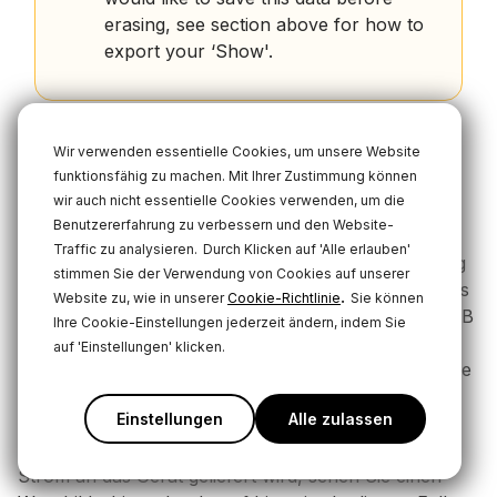
erasing, see section above for how to
export your ‘Show'.
Wir verwenden essentielle Cookies, um unsere Website
Stromversorgung des RØDECaster
funktionsfähig zu machen. Mit Ihrer Zustimmung können
Pro II
wir auch nicht essentielle Cookies verwenden, um die
Benutzererfahrung zu verbessern und den Website-
Der RØDECaster Pro II wird mit einem Netzteil
Traffic zu analysieren.
Durch Klicken auf 'Alle erlauben'
geliefert. Schließen Sie dieses an den USB-C Eingang
stimmen Sie der Verwendung von Cookies auf unserer
neben dem roten Knopf auf der Rückseite des Geräts
.
Website zu, wie in unserer
Cookie-Richtlinie
Sie können
an, um Strom zu liefern. Er kann auch von einer USB
Ihre Cookie-Einstellungen jederzeit ändern, indem Sie
Powerbank betrieben werden, solange diese in der
auf 'Einstellungen' klicken.
Lage ist, 30W USB-C PD (15V, 2A) bereitzustellen. Sie
erhalten ungefähr eine Stunde Betrieb pro 10W/h
Einstellungen
Alle zulassen
Kapazität, sodass ein hochwertiger Akku Ihnen etwa
zehn Stunden Strom liefert. Wenn nicht genügend
Strom an das Gerät geliefert wird, sehen Sie einen