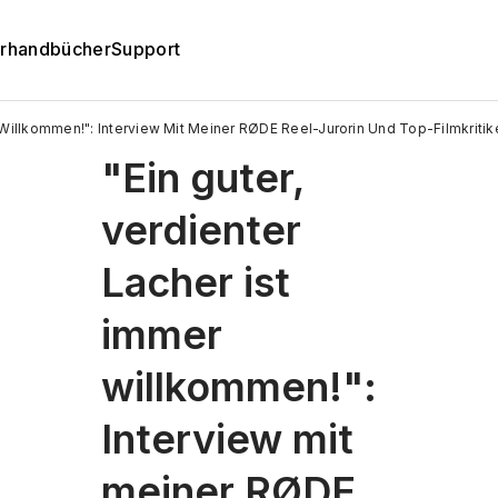
rhandbücher
Support
r Willkommen!": Interview Mit Meiner RØDE Reel-Jurorin Und Top-Filmkriti
"Ein guter,
verdienter
Lacher ist
immer
willkommen!":
Interview mit
meiner RØDE