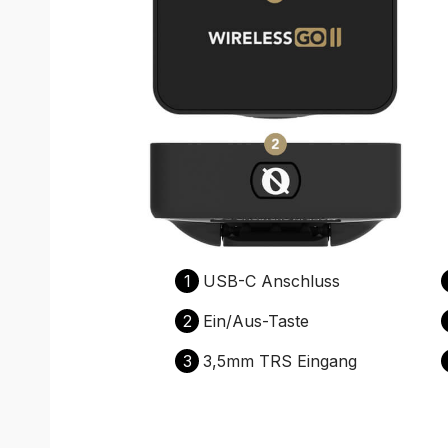
1
USB-C Anschluss
2
Ein/Aus-Taste
3
3,5mm TRS Eingang