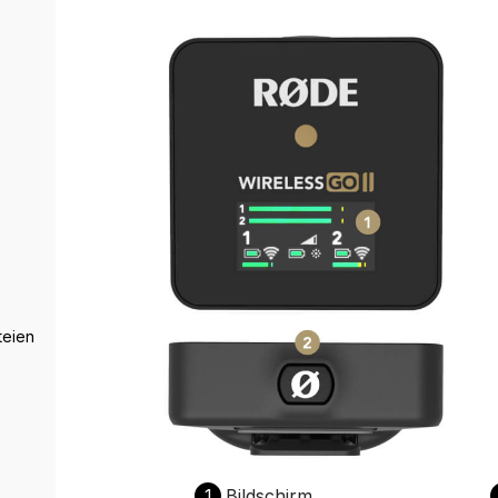
teien
1
Bildschirm