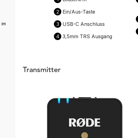
2
Ein/Aus-Taste
 im
3
USB-C Anschluss
4
3,5mm TRS Ausgang
Transmitter