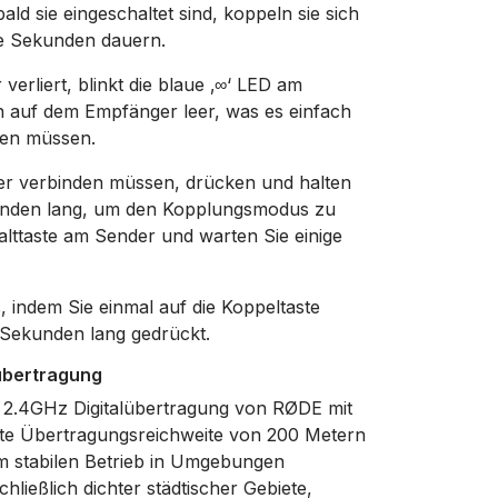
ld sie eingeschaltet sind, koppeln sie sich
ge Sekunden dauern.
rliert, blinkt die blaue ‚∞‘ LED am
 auf dem Empfänger leer, was es einfach
den müssen.
er verbinden müssen, drücken und halten
ekunden lang, um den Kopplungsmodus zu
halttaste am Sender und warten Sie einige
 indem Sie einmal auf die Koppeltaste
i Sekunden lang gedrückt.
lübertragung
V 2.4GHz Digitalübertragung von RØDE mit
terte Übertragungsreichweite von 200 Metern
trem stabilen Betrieb in Umgebungen
schließlich dichter städtischer Gebiete,