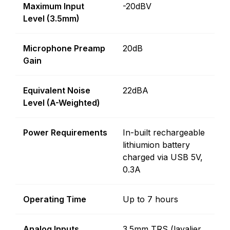
Maximum Input
-20dBV
Level (3.5mm)
Microphone Preamp
20dB
Gain
Equivalent Noise
22dBA
Level (A-Weighted)
Power Requirements
In-built rechargeable
lithiumion battery
charged via USB 5V,
0.3A
Operating Time
Up to 7 hours
Analog Inputs
3.5mm TRS (lavalier