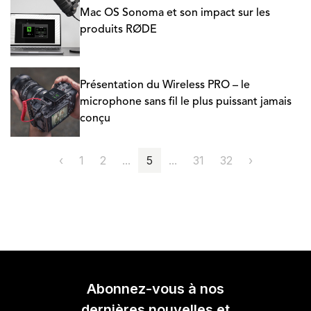
Mac OS Sonoma et son impact sur les
produits RØDE
Présentation du Wireless PRO – le
microphone sans fil le plus puissant jamais
conçu
‹
1
2
...
5
...
31
32
›
Abonnez-vous à nos
dernières nouvelles et