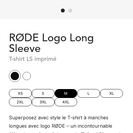
RØDE Logo Long
Sleeve
T-shirt LS imprimé
XS
S
M
L
XL
2XL
3XL
4XL
Superposez avec style le T-shirt à manches
longues avec logo RØDE – un incontournable