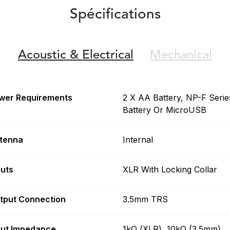
Spécifications
Acoustic &
Electrical
Mechanical
wer Requirements
2 X AA Battery, NP-F Serie
Battery Or MicroUSB
tenna
Internal
puts
XLR With Locking Collar
tput Connection
3.5mm TRS
put Impedance
1kΩ (XLR), 10kΩ (3.5mm)