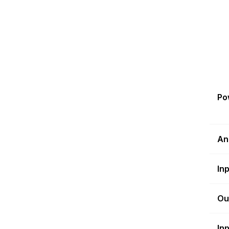
Po
An
In
Ou
In