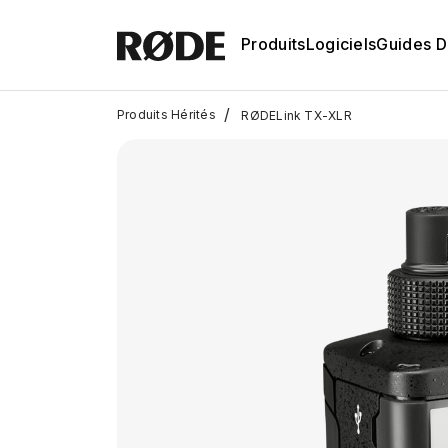
Produits
Logiciels
Guides D'
/
Produits Hérités
RØDELink TX-XLR