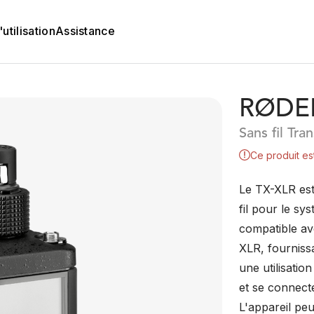
utilisation
Assistance
RØDEL
Sans fil Tr
Ce produit es
Le TX-XLR es
fil pour le sy
compatible a
XLR, fourniss
une utilisati
et se connect
L'appareil peu