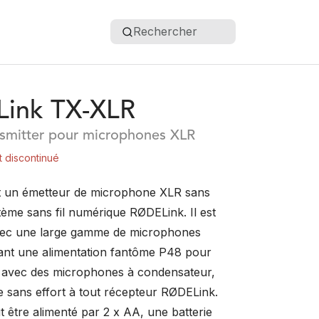
Rechercher
ink TX-XLR
ansmitter pour microphones XLR
t discontinué
t un émetteur de microphone XLR sans
stème sans fil numérique RØDELink. Il est
vec une large gamme de microphones
ant une alimentation fantôme P48 pour
on avec des microphones à condensateur,
e sans effort à tout récepteur RØDELink.
t être alimenté par 2 x AA, une batterie