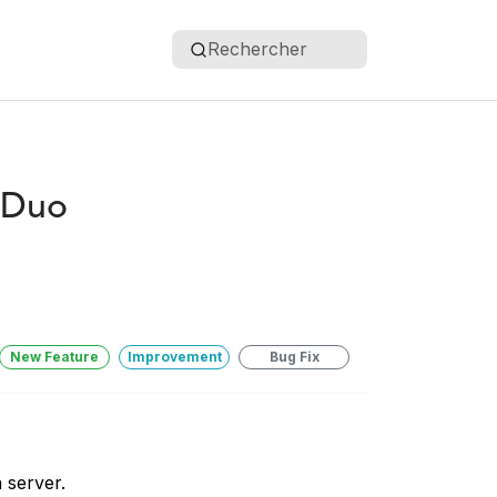
Rechercher
 Duo
New Feature
Improvement
Bug Fix
 server.