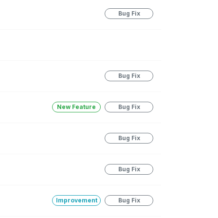
Bug Fix
Bug Fix
New Feature
Bug Fix
Bug Fix
Bug Fix
Improvement
Bug Fix