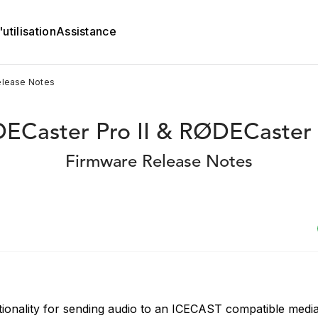
utilisation
Assistance
elease Notes
ECaster Pro II & RØDECaster
Firmware Release Notes
ionality for sending audio to an ICECAST compatible media