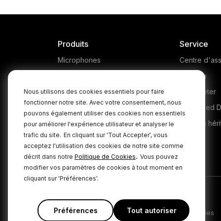
Produits
Service
Microphones
Centre d'ass
Headphones
Garantie
Interfaces and Mixers
Où acheter
Nous utilisons des cookies essentiels pour faire
fonctionner notre site. Avec votre consentement, nous
Accessories
Authorised D
pouvons également utiliser des cookies non essentiels
Kits
Produits héri
pour améliorer l'expérience utilisateur et analyser le
trafic du site.
En cliquant sur 'Tout Accepter', vous
Apparel
acceptez l'utilisation des cookies de notre site comme
Logiciels
.
décrit dans notre
Politique de Cookies
Vous pouvez
modifier vos paramètres de cookies à tout moment en
cliquant sur 'Préférences'.
Préférences
Tout autoriser
|
Politique de confidentialité
Conditions générales