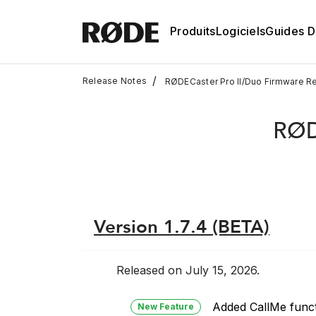
Produits
Logiciels
Guides D'
/
Release Notes
RØDECaster Pro II/Duo Firmware R
RØD
Version 1.7.4 (BETA)
Released on July 15, 2026.
Added CallMe funct
New Feature