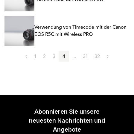
FX3 und FX30 Mit Wireless PRO
Verwendung von Timecode mit der Canon
EOS R5C mit Wireless PRO
‹
1
2
3
4
...
31
32
›
Abonnieren Sie unsere
neuesten Nachrichten und
Angebote