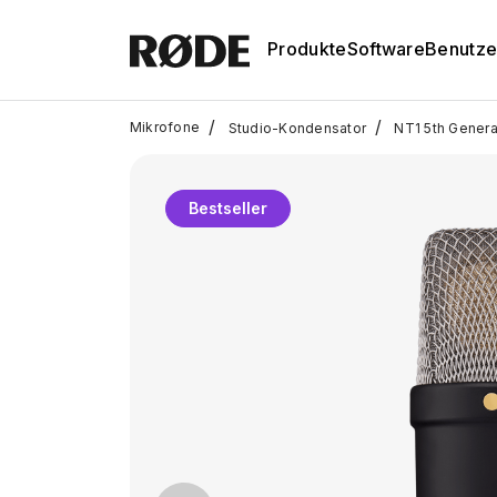
Produkte
Software
Benutze
/
/
Mikrofone
Studio-Kondensator
NT1 5th Genera
Bestseller