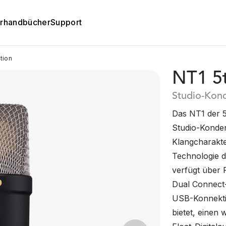
rhandbücher
Support
tion
NT1 5
Studio-Kon
Das NT1 der 5.
Studio-Konden
Klangcharakte
Technologie d
verfügt über 
Dual Connect
USB-Konnektivi
bietet, einen 