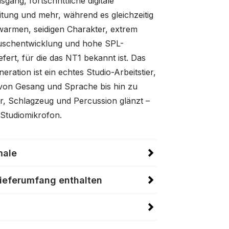
sgang, fortschrittliche digitale
itung und mehr, während es gleichzeitig
warmen, seidigen Charakter, extrem
äuschentwicklung und hohe SPL-
efert, für die das NT1 bekannt ist. Das
eration ist ein echtes Studio-Arbeitstier,
 von Gesang und Sprache bis hin zu
ier, Schlagzeug und Percussion glänzt –
 Studiomikrofon.
male
Lieferumfang enthalten