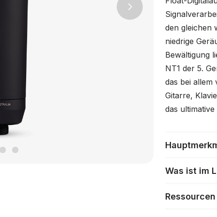
Float-Digitalau
Next
Signalverarbe
den gleichen 
niedrige Ger
Bewältigung li
NT1 der 5. Gen
das bei allem
Gitarre, Klav
das ultimative
Hauptmerk
Was ist im 
Ressourcen