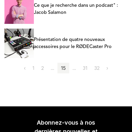
Ce que je recherche dans un podcast" :
Jacob Salamon
Présentation de quatre nouveaux
accessoires pour le RØDECaster Pro
‹
1
2
...
15
...
31
32
›
Abonnez-vous à nos
dernières nouvelles et