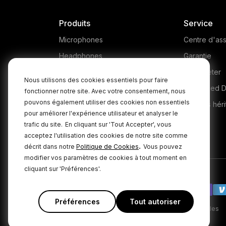
Produits
Service
Microphones
Centre d'ass
Headphones
Garantie
Interfaces and Mixers
Où acheter
Nous utilisons des cookies essentiels pour faire
Accessories
Authorised D
fonctionner notre site. Avec votre consentement, nous
pouvons également utiliser des cookies non essentiels
Kits
Produits héri
pour améliorer l'expérience utilisateur et analyser le
Apparel
trafic du site.
En cliquant sur 'Tout Accepter', vous
acceptez l'utilisation des cookies de notre site comme
Logiciels
.
décrit dans notre
Politique de Cookies
Vous pouvez
modifier vos paramètres de cookies à tout moment en
cliquant sur 'Préférences'.
Préférences
Tout autoriser
|
Politique de confidentialité
Conditions générales