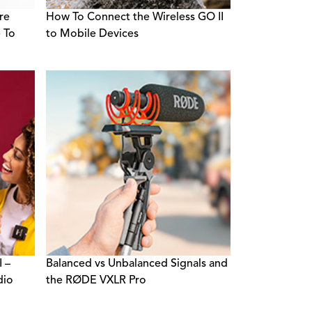
re
How To Connect the Wireless GO II
e To
to Mobile Devices
I –
Balanced vs Unbalanced Signals and
dio
the RØDE VXLR Pro