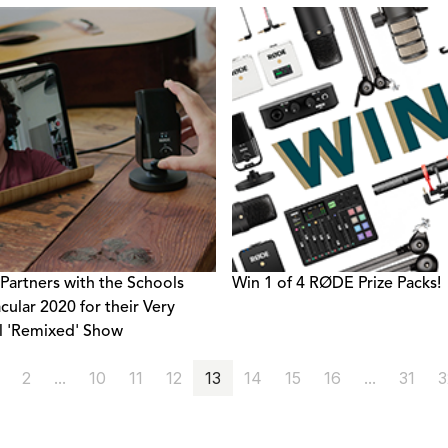
artners with the Schools
Win 1 of 4 RØDE Prize Packs!
cular 2020 for their Very
l 'Remixed' Show
2
...
10
11
12
13
14
15
16
...
31
3