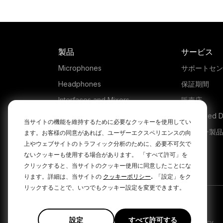
製品
サービス
Microphones
サポートセン
Headphones
保証期間
Interfaces and Mixers
販売店
Accessories
Authorised D
当サイトの機能を維持するために必要なクッキーを使用してい
Kits
レガシー製品
ます。お客様の同意があれば、ユーザーエクスペリエンスの向
上やウェブサイトのトラフィック分析のために、必要不可欠で
Apparel
ないクッキーも使用する場合があります。
「すべて許可」を
ソフトウェア
クリックすると、当サイトのクッキー使用に同意したことにな
.
ります。詳細は、当サイトの
クッキーポリシー
「設定」をク
リックすることで、いつでもクッキー設定を変更できます。
設定
すべて許可する
|
|
プライバシーポリシー
利用規約
Cookie Policy