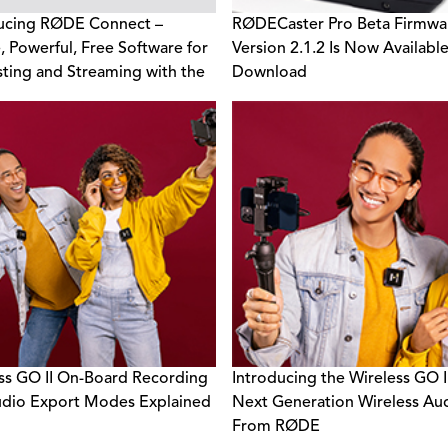
ucing RØDE Connect –
RØDECaster Pro Beta Firmwa
, Powerful, Free Software for
Version 2.1.2 Is Now Availabl
ting and Streaming with the
Download
B Mini
ss GO II On-Board Recording
Introducing the Wireless GO I
dio Export Modes Explained
Next Generation Wireless Au
From RØDE