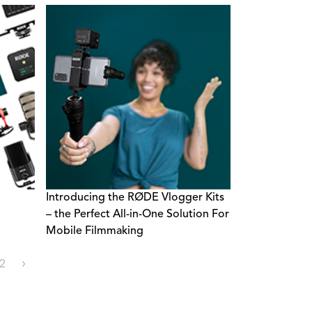
Introducing the RØDE Vlogger Kits
– the Perfect All-in-One Solution For
Mobile Filmmaking
2
›