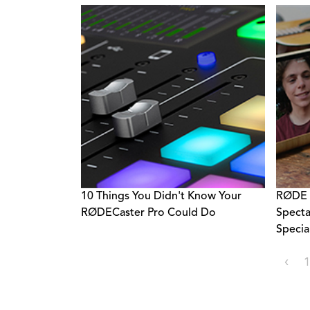
10 Things You Didn't Know Your
RØDE P
RØDECaster Pro Could Do
Specta
Specia
‹
1