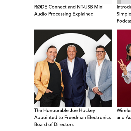
RØDE Connect and NT-USB Mini
Introd
Audio Processing Explained
Simple
Podcas
NT-US
The Honourable Joe Hockey
Wirele
Appointed to Freedman Electronics
and Au
Board of Directors