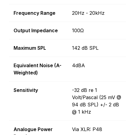
Frequency Range
20Hz - 20kHz
Output Impedance
100Ω
Maximum SPL
142 dB SPL
Equivalent Noise (A-
4dBA
Weighted)
Sensitivity
-32 dB re 1
Volt/Pascal (25 mV @
94 dB SPL) +/- 2 dB
@ 1 kHz
Analogue Power
Via XLR: P48