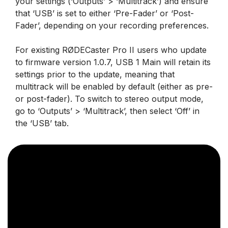
your settings (‘Outputs’ > ‘Multitrack’) and ensure
that ‘USB’ is set to either ‘Pre-Fader’ or ‘Post-
Fader’, depending on your recording preferences.
For existing RØDECaster Pro II users who update
to firmware version 1.0.7, USB 1 Main will retain its
settings prior to the update, meaning that
multitrack will be enabled by default (either as pre-
or post-fader). To switch to stereo output mode,
go to ‘Outputs’ > ‘Multitrack’, then select ‘Off’ in
the ‘USB’ tab.