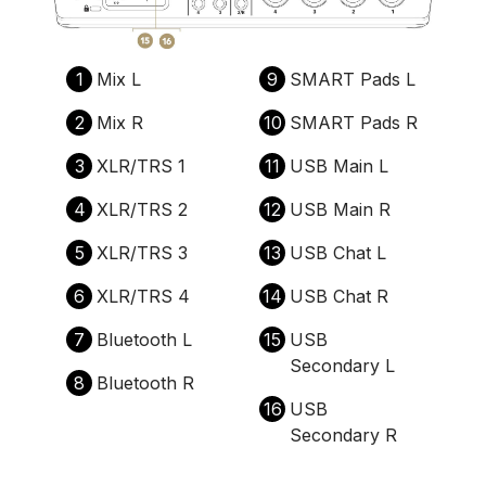
1
Mix L
9
SMART Pads L
2
Mix R
10
SMART Pads R
3
XLR/TRS 1
11
USB Main L
4
XLR/TRS 2
12
USB Main R
5
XLR/TRS 3
13
USB Chat L
6
XLR/TRS 4
14
USB Chat R
7
Bluetooth L
15
USB
Secondary L
8
Bluetooth R
16
USB
Secondary R