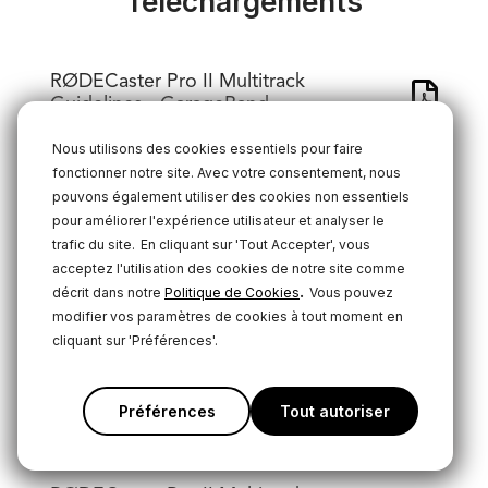
Téléchargements
RØDECaster Pro II Multitrack
Guidelines - GarageBand
Download
Nous utilisons des cookies essentiels pour faire
fonctionner notre site. Avec votre consentement, nous
RØDECaster Pro II Multitrack
pouvons également utiliser des cookies non essentiels
Guidelines - Logic Pro
pour améliorer l'expérience utilisateur et analyser le
trafic du site.
En cliquant sur 'Tout Accepter', vous
Download
acceptez l'utilisation des cookies de notre site comme
RØDECaster Pro II Multitrack
.
décrit dans notre
Politique de Cookies
Vous pouvez
Guidelines - Pro Tools MAC
modifier vos paramètres de cookies à tout moment en
cliquant sur 'Préférences'.
Download
RØDECaster Pro II Multitrack
Préférences
Tout autoriser
Guidelines - Pro Tools PC
Download