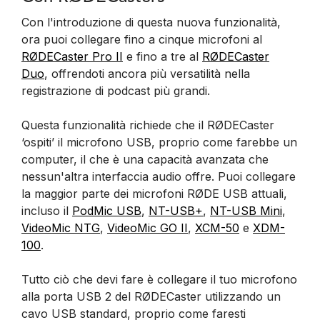
Con l'introduzione di questa nuova funzionalità,
ora puoi collegare fino a cinque microfoni al
RØDECaster Pro II
e fino a tre al
RØDECaster
Duo
, offrendoti ancora più versatilità nella
registrazione di podcast più grandi.
Questa funzionalità richiede che il RØDECaster
‘ospiti’ il microfono USB, proprio come farebbe un
computer, il che è una capacità avanzata che
nessun'altra interfaccia audio offre. Puoi collegare
la maggior parte dei microfoni RØDE USB attuali,
incluso il
PodMic USB
,
NT-USB+
,
NT-USB Mini
,
VideoMic NTG
,
VideoMic GO II
,
XCM-50
e
XDM-
100
.
Tutto ciò che devi fare è collegare il tuo microfono
alla porta USB 2 del RØDECaster utilizzando un
cavo USB standard, proprio come faresti