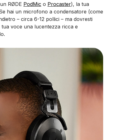
e un RØDE
PodMic
o
Procaster
), la tua
a. Se hai un microfono a condensatore (come
ndietro – circa 6-12 pollici – ma dovresti
 tua voce una lucentezza ricca e
do.